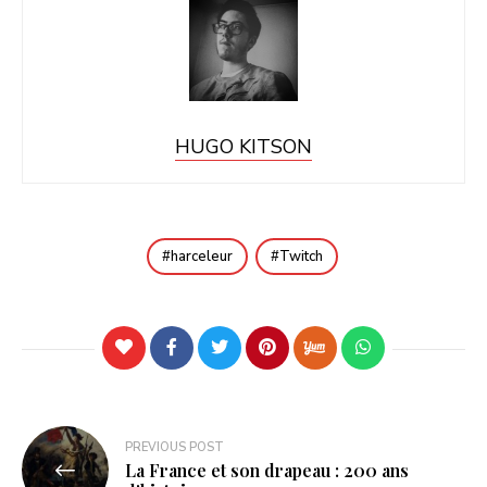
HUGO KITSON
harceleur
Twitch
Navigation
PREVIOUS POST
La France et son drapeau : 200 ans
de