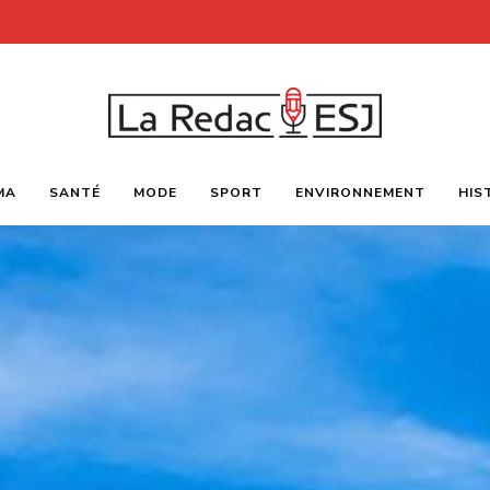
Webmagazine
LA
des
MA
SANTÉ
MODE
SPORT
ENVIRONNEMENT
HIS
étudiants
l'ESJ
REDAC-
ESJ