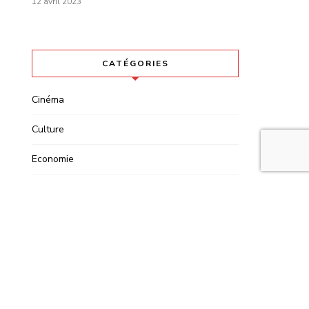
12 avril 2023
CATÉGORIES
Cinéma
Culture
Economie
Environnement
Histoire
Lifestyle
Mode
Non classé