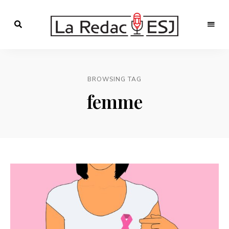
Webmagazine
des
LA
étudiants
l'ESJ
REDAC-
BROWSING TAG
ESJ
femme