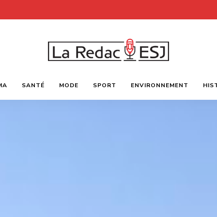
Webmagazine
LA
des
MA
SANTÉ
MODE
SPORT
ENVIRONNEMENT
HIS
étudiants
l'ESJ
REDAC-
ESJ