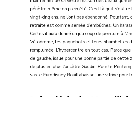
maintenant de sa vieille maison des beaux quartiers
pénètre même en plein été. C’est là qu’il s’est re
vingt-cinq ans, ne l’ont pas abandonné. Pourtant, de
retraite est comme semée d’embûches. Un harassa
Certes il aura donné un joli coup de peinture à Ma
Vélodrome, les paquebots et leurs ribambelles de
remplumée. L’hypercentre en tout cas. Parce que p
de gauche, issue pour une bonne partie de cette z
de plus en plus l’ancêtre Gaudin. Pour le Printemp
vaste Eurodisney Bouillabaisse, une vitrine pour 
Loin, si loin des Marseillais
Il faut dire que pour le nouveau maire Benoît Pay
son arrivée à l’Hôtel-de-Ville, il a lancé avec Mic