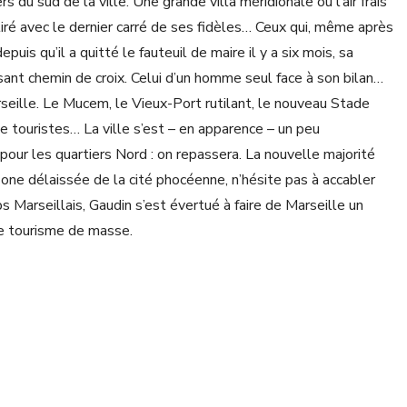
 du sud de la ville. Une grande villa méridionale où l’air frais
tiré avec le dernier carré de ses fidèles… Ceux qui, même après
puis qu’il a quitté le fauteuil de maire il y a six mois, sa
nt chemin de croix. Celui d’un homme seul face à son bilan…
rseille. Le Mucem, le Vieux-Port rutilant, le nouveau Stade
 touristes… La ville s’est – en apparence – un peu
our les quartiers Nord : on repassera. La nouvelle majorité
one délaissée de la cité phocéenne, n’hésite pas à accabler
s Marseillais, Gaudin s’est évertué à faire de Marseille un
le tourisme de masse.
an, accabler son illustre prédécesseur est bien pratique. Dès
hèle Rubirola un vaste audit. Audit. Le mot est lâché. Vingt-