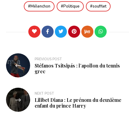
Mélenchon
Politique
soufflet
Navigation
PREVIOUS POST
Stéfanos Tsitsipás : l’apollon du tennis
de
grec
l’article
NEXT POST
Lilibet Diana : Le prénom du deuxième
enfant du prince Harry