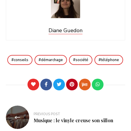
Diane Guedon
conseils
démarchage
société
téléphone
Navigation
PREVIOUS POST
de
Musique : le vinyle creuse son sillon
l’article