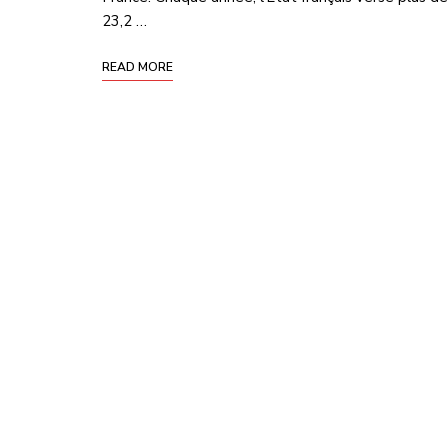
23,2 …
READ MORE