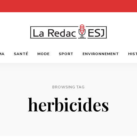
Webmagazine
LA
des
MA
SANTÉ
MODE
SPORT
ENVIRONNEMENT
HIS
étudiants
l'ESJ
REDAC-
ESJ
BROWSING TAG
herbicides