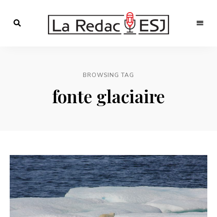
Webmagazine
des
LA
étudiants
l'ESJ
REDAC-
BROWSING TAG
ESJ
fonte glaciaire