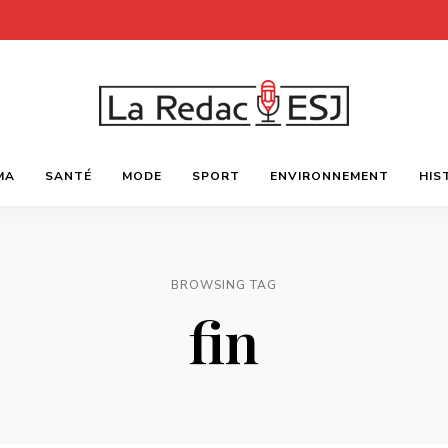
Webmagazine
LA
des
MA
SANTÉ
MODE
SPORT
ENVIRONNEMENT
HIS
étudiants
l'ESJ
REDAC-
ESJ
BROWSING TAG
fin