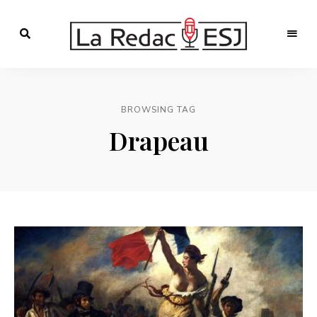
Webmagazine
des
LA
étudiants
l'ESJ
REDAC-
BROWSING TAG
ESJ
Drapeau