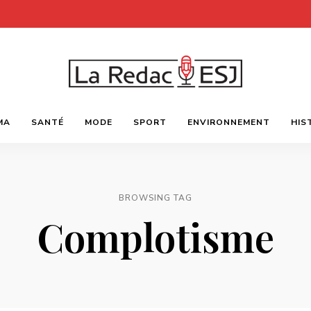
Webmagazine
LA
des
MA
SANTÉ
MODE
SPORT
ENVIRONNEMENT
HIS
étudiants
l'ESJ
REDAC-
ESJ
BROWSING TAG
Complotisme