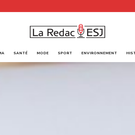
Webmagazine
LA
des
MA
SANTÉ
MODE
SPORT
ENVIRONNEMENT
HIS
étudiants
l'ESJ
REDAC-
ESJ