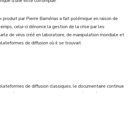
ique d’une élite corrompue.
produit par Pierre Barnérias a fait polémique en raison de
mps, celui-ci dénonce la gestion de la crise par les
rle de virus créé en laboratoire, de manipulation mondiale et
ateformes de diffusion où il se trouvait.
 plateformes de diffusion classiques, le documentaire continue
ont voir à leurs proches par des moyens détournés. Ainsi, le
omplotistes du long-métrage ne cesse d’augmenter.
c de données sur Internet. Et le média maitre dans l’art de