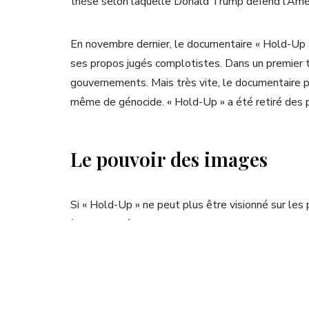
thèse selon laquelle Donald Trump défend l’Amér
En novembre dernier, le documentaire « Hold-Up » 
ses propos jugés complotistes. Dans un premier te
gouvernements. Mais très vite, le documentaire pa
même de génocide. « Hold-Up » a été retiré des pl
Le pouvoir des images
Si « Hold-Up » ne peut plus être visionné sur les
à tourner grâce aux internautes qui l’on vu et le f
nombre de personnes happées par les théories c
Aujourd’hui, les images représentent 80% du trafi
manipuler les images, c’est bien sûr le cinéma.