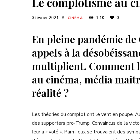
Le complotisme au c
3 février 2021
1.1K
0
CINÉMA
En pleine pandémie de 
appels à la désobéissanc
multiplient. Comment l
au cinéma, média maitre
réalité ?
Les théories du complot ont le vent en poupe. Aux
des supporters pro-Trump. Convaincus de la victoir
leur a « volé ». Parmi eux se trouvaient des sym