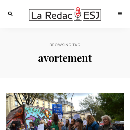
Webmagazine
des
LA
étudiants
l'ESJ
REDAC-
BROWSING TAG
ESJ
avortement