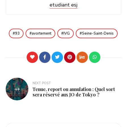
etudiant esj
93
avortement
IVG
Seine-Saint-Denis
Navigation
NEXT POST
Tenue, report ou annulation : Quel sort
de
sera réservé aux JO de Tokyo ?
l’article