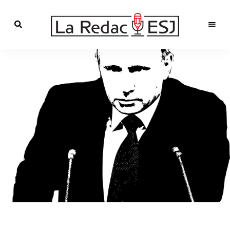
Webmagazine
des
LA
étudiants
l'ESJ
REDAC-
ESJ