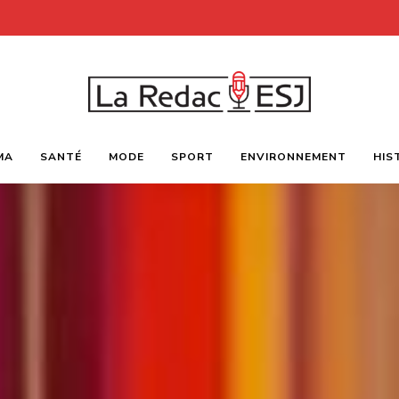
Webmagazine
LA
des
MA
SANTÉ
MODE
SPORT
ENVIRONNEMENT
HIS
étudiants
l'ESJ
REDAC-
ESJ