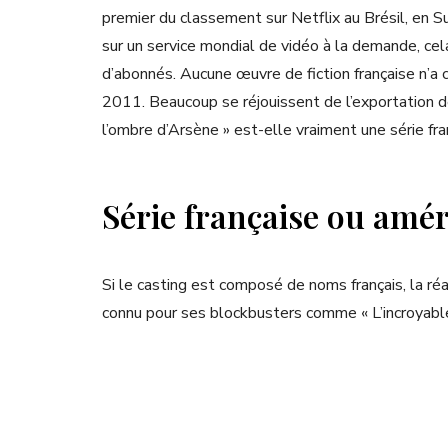
premier du classement sur Netflix au Brésil, en 
sur un service mondial de vidéo à la demande, cela
d’abonnés. Aucune œuvre de fiction française n’a c
2011. Beaucoup se réjouissent de l’exportation de l
l’ombre d’Arsène » est-elle vraiment une série fra
Série française ou amér
Si le casting est composé de noms français, la réa
connu pour ses blockbusters comme « L’incroyable 
« Insaisissables ». Ce réalisateur est accusé « d’
il a souvent travaillé En effet, ses productions 
métrages états-uniens.