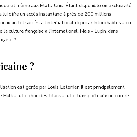
Suède et même aux États-Unis. Étant disponible en exclusivité
 lui offre un accès instantané à près de 200 millions
onnu un tel succès à l’international depuis « Intouchables » en
a culture française à l’international. Mais « Lupin, dans
nçaise ?
icaine ?
lisation est gérée par Louis Leterrier. Il est principalement
Hulk », « Le choc des titans », « Le transporteur » ou encore
américaniser » le cinéma français, comme Luc Besson pour lequel
reprennent les codes esthétiques et scénaristiques des long-