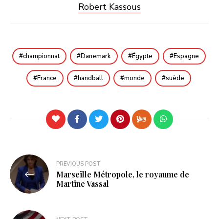
Robert Kassous
championnat
Danemark
Égypte
Espagne
France
handball
monde
suède
Navigation
PREVIOUS POST
Marseille Métropole, le royaume de
de
Martine Vassal
l’article