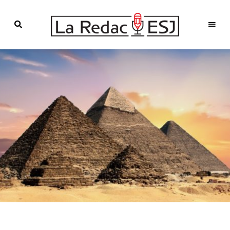
Webmagazine
des
LA
étudiants
l'ESJ
REDAC-
ESJ