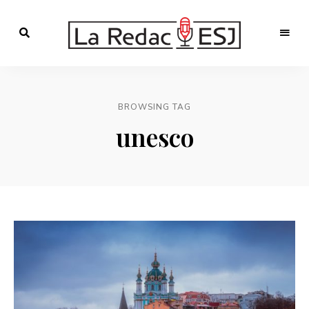
Webmagazine
des
LA
étudiants
l'ESJ
REDAC-
BROWSING TAG
ESJ
unesco