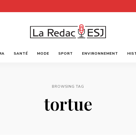
Webmagazine
LA
des
MA
SANTÉ
MODE
SPORT
ENVIRONNEMENT
HIS
étudiants
l'ESJ
REDAC-
ESJ
BROWSING TAG
tortue