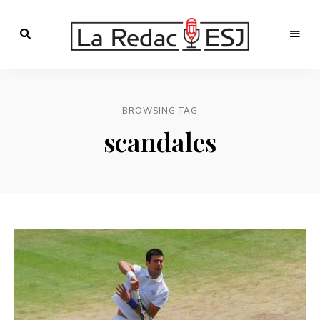
Webmagazine
des
LA
étudiants
l'ESJ
REDAC-
BROWSING TAG
ESJ
scandales