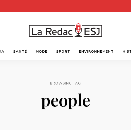
Webmagazine
LA
des
MA
SANTÉ
MODE
SPORT
ENVIRONNEMENT
HIS
étudiants
l'ESJ
REDAC-
ESJ
BROWSING TAG
people