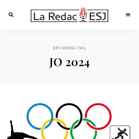
Webmagazine
des
LA
étudiants
l'ESJ
REDAC-
BROWSING TAG
ESJ
JO 2024