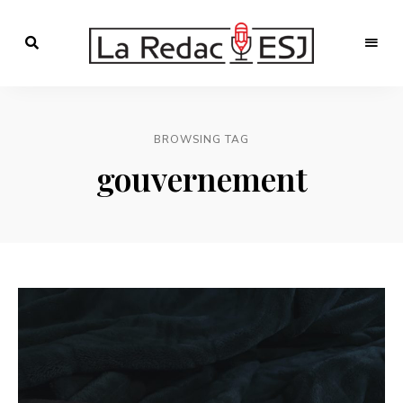
Webmagazine
des
LA
étudiants
l'ESJ
REDAC-
BROWSING TAG
ESJ
gouvernement