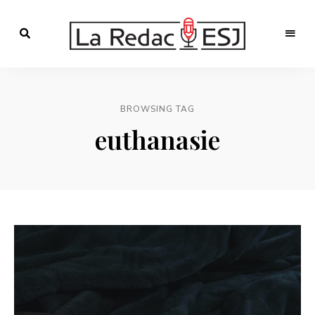
Webmagazine
des
LA
étudiants
l'ESJ
REDAC-
BROWSING TAG
ESJ
euthanasie