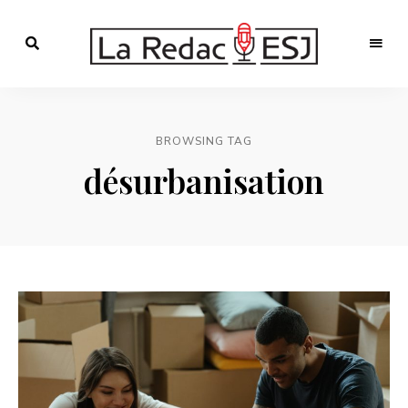
Webmagazine
des
LA
étudiants
l'ESJ
REDAC-
BROWSING TAG
ESJ
désurbanisation