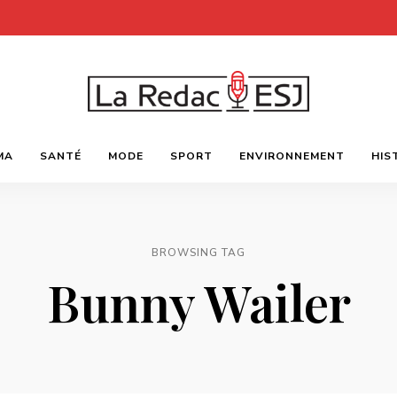
Webmagazine
LA
des
MA
SANTÉ
MODE
SPORT
ENVIRONNEMENT
HIS
étudiants
l'ESJ
REDAC-
ESJ
BROWSING TAG
Bunny Wailer